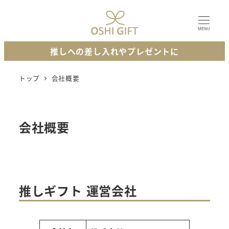
メ
イ
MENU
ン
推しへの差し入れやプレゼントに
コ
ン
トップ
会社概要
テ
ン
ツ
会社概要
へ
移
動
推しギフト 運営会社