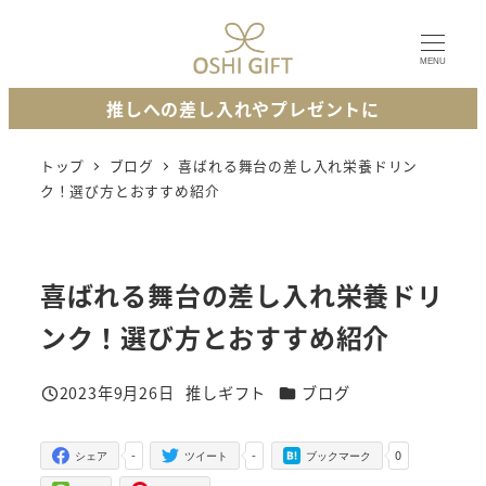
メ
イ
MENU
ン
推しへの差し入れやプレゼントに
コ
ン
トップ
ブログ
喜ばれる舞台の差し入れ栄養ドリン
テ
ク！選び方とおすすめ紹介
ン
ツ
へ
喜ばれる舞台の差し入れ栄養ドリ
移
動
ンク！選び方とおすすめ紹介
カテゴリー
2023年9月26日
推しギフト
ブログ
投稿日
著
者
-
-
0
シェア
ツイート
ブックマーク