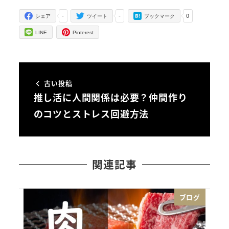
-
-
0
シェア
ツイート
ブックマーク
LINE
Pinterest
古い投稿
推し活に人間関係は必要？仲間作り
のコツとストレス回避方法
関連記事
ブログ