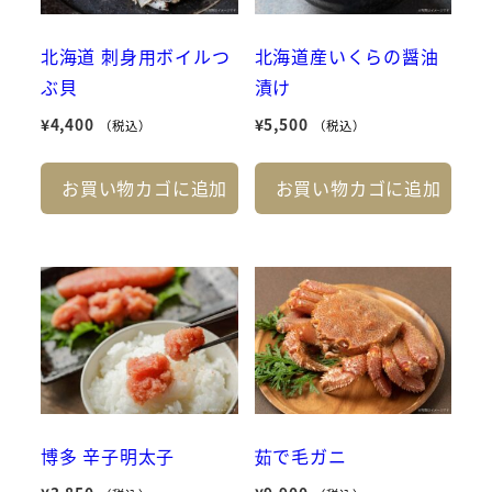
北海道 刺身用ボイルつ
北海道産いくらの醤油
ぶ貝
漬け
¥
4,400
¥
5,500
（税込）
（税込）
お買い物カゴに追加
お買い物カゴに追加
博多 辛子明太子
茹で毛ガニ