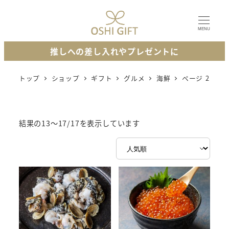
メ
イ
MENU
ン
推しへの差し入れやプレゼントに
コ
ン
トップ
ショップ
ギフト
グルメ
海鮮
ページ 2
テ
ン
ツ
人
結果の13～17/17を表示しています
へ
気
移
順
動