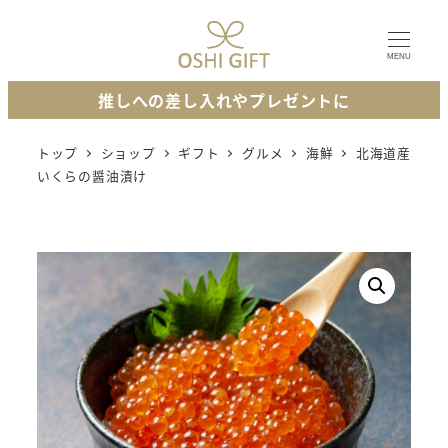
メ
イ
MENU
ン
推しへの差し入れやプレゼントに
コ
ン
トップ
ショップ
ギフト
グルメ
海鮮
北海道産
テ
いくらの醤油漬け
ン
ツ
へ
移
動