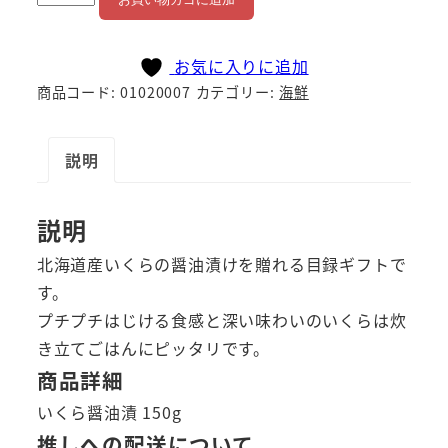
海
道
お気に入りに追加
産
商品コード:
01020007
カテゴリー:
海鮮
い
く
ら
説明
の
醤
説明
油
北海道産いくらの醤油漬けを贈れる目録ギフトで
漬
す。
け
プチプチはじける食感と深い味わいのいくらは炊
個
き立てごはんにピッタリです。
商品詳細
いくら醤油漬 150g
推しへの配送について