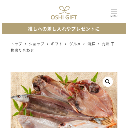
メ
イ
MENU
ン
推しへの差し入れやプレゼントに
コ
ン
トップ
ショップ
ギフト
グルメ
海鮮
九州 干
テ
物盛り合わせ
ン
ツ
へ
移
動