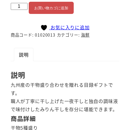
九
お買い物カゴに追加
州
干
お気に入りに追加
物
商品コード:
01020013
カテゴリー:
海鮮
盛
り
合
説明
わ
せ
説明
個
九州産の干物盛り合わせを贈れる目録ギフトで
す。
職人が丁寧に干し上げた一夜干しと独自の調味液
で味付けしたみりん干しを存分に堪能できます。
商品詳細
干物5種盛り