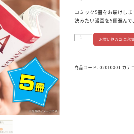
コミック5冊をお届けしま
読みたい漫画を5冊選んで
選
お買い物カゴに追加
べ
る
コ
商品コード:
02010001
カテ
ミ
ッ
ク
5
冊
個