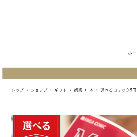
メ
イ
ン
コ
ン
テ
ホー
ン
ツ
へ
移
トップ
ショップ
ギフト
娯楽
本
選べるコミック5冊
動