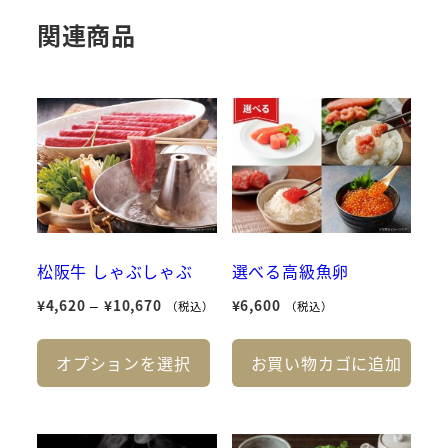
関連商品
松阪牛 しゃぶしゃぶ
選べる高級魚卵
価
¥
4,620
–
¥
10,670
¥
6,600
（税込）
（税込）
格
こ
帯:
オプションを選択
お買い物カゴに追加
の
¥4,620
商
–
品
¥10,670