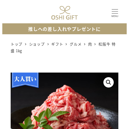
メ
イ
MENU
ン
推しへの差し入れやプレゼントに
コ
ン
トップ
ショップ
ギフト
グルメ
肉
松阪牛 特
テ
盛 1㎏
ン
ツ
へ
移
動