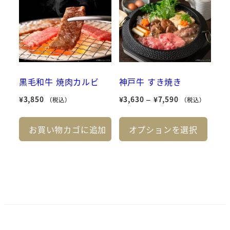
に
は
複
数
の
バ
黒毛和牛 焼肉カルビ
神戸牛 すき焼き
リ
価
¥
3,850
¥
3,630
–
¥
7,590
エ
（税込）
（税込）
格
ー
こ
帯:
お買い物カゴに追加
オプションを選択
シ
の
¥3,630
ョ
商
–
ン
品
¥7,590
が
に
あ
は
り
複
ま
数