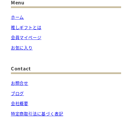
す。
の
Menu
オ
バ
プ
リ
ホーム
シ
エ
推しギフトとは
ョ
ー
会員マイページ
ン
シ
お気に入り
は
ョ
商
ン
品
が
Contact
ペ
あ
ー
り
お問合せ
ジ
ま
ブログ
か
す。
会社概要
ら
オ
特定商取引法に基づく表記
選
プ
択
シ