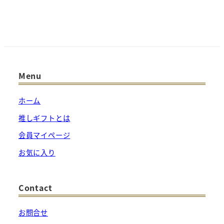
に
は
複
数
の
バ
Menu
リ
エ
ホーム
ー
推しギフトとは
シ
会員マイページ
ョ
お気に入り
ン
が
あ
Contact
り
ま
お問合せ