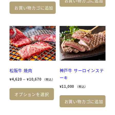
お買い物カゴに追加
お買い物カゴに追加
松阪牛 焼肉
神戸牛 サーロインステ
ーキ
価
¥
4,620
–
¥
10,670
（税込）
格
¥
11,000
こ
（税込）
帯:
オプションを選択
の
¥4,620
お買い物カゴに追加
商
–
品
¥10,670