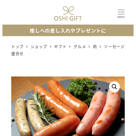
メ
イ
MENU
ン
推しへの差し入れやプレゼントに
コ
ン
トップ
ショップ
ギフト
グルメ
肉
ソーセージ
テ
盛合せ
ン
ツ
へ
移
動