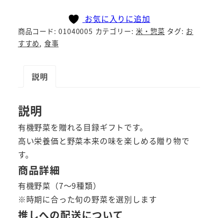
有
お気に入りに追加
機
商品コード:
01040005
カテゴリー:
米・惣菜
タグ:
お
野
すすめ
,
食事
菜
セ
説明
ッ
ト
個
説明
有機野菜を贈れる目録ギフトです。
高い栄養価と野菜本来の味を楽しめる贈り物で
す。
商品詳細
有機野菜（7～9種類）
※時期に合った旬の野菜を選別します
推しへの配送について