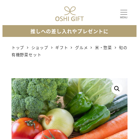
メ
イ
MENU
ン
推しへの差し入れやプレゼントに
コ
ン
トップ
ショップ
ギフト
グルメ
米・惣菜
旬の
テ
有機野菜セット
ン
ツ
へ
移
動